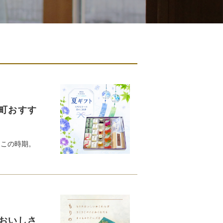
町おすす
るこの時期。
おいしさ