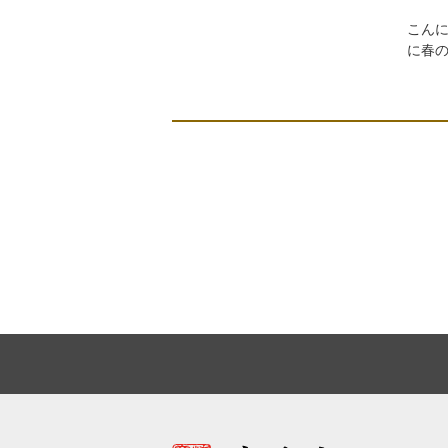
こん
に春の