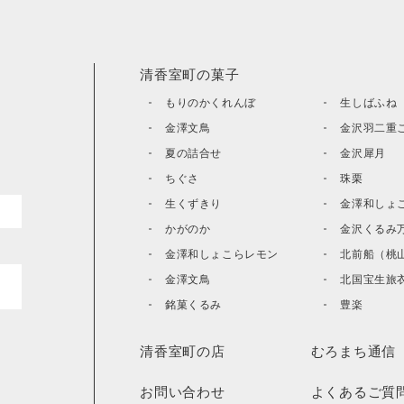
清香室町の菓子
もりのかくれんぼ
生しばふね
金澤文鳥
金沢羽二重
夏の詰合せ
金沢犀月
ちぐさ
珠栗
生くずきり
金澤和しょ
かがのか
金沢くるみ
金澤和しょこらレモン
北前船（桃
カート
金澤文鳥
北国宝生旅
銘菓くるみ
豊楽
清香室町の店
むろまち通信
お問い合わせ
よくあるご質