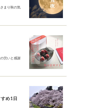
おさまり秋の気
への労いと感謝
すすめ1日