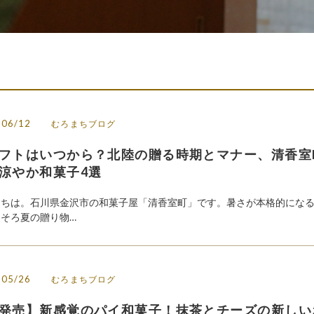
/06/12
むろまちブログ
フトはいつから？北陸の贈る時期とマナー、清香室
涼やか和菓子4選
にちは。石川県金沢市の和菓子屋「清香室町」です。暑さが本格的にな
そろ夏の贈り物…
/05/26
むろまちブログ
発売】新感覚のパイ和菓子！抹茶とチーズの新しい