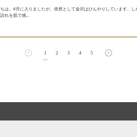
にちは。4月に入りましたが、依然として金沢はひんやりしています。し
訪れを肌で感…
prev
next
1
2
3
4
5