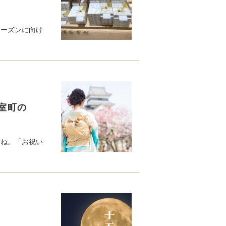
シーズンに向け
室町の
すね。「お祝い
に