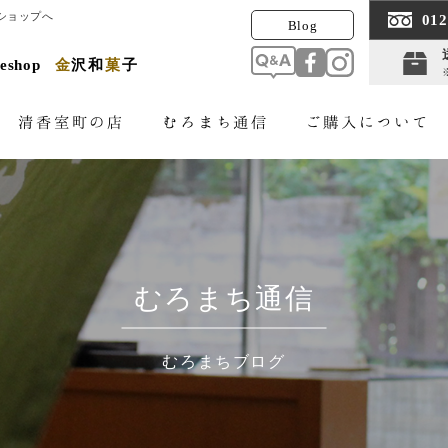
ショップへ
012
Blog
Q&A
facebook
Instagram
neshop
金
沢
和
菓
子
ご購入について
清香室町の店
むろまち通信
むろまち通信
むろまちブログ