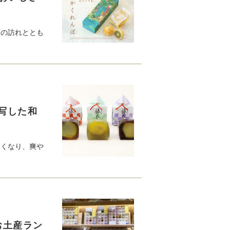
節の訪れととも
写した和
るくなり、爽や
お土産ラン