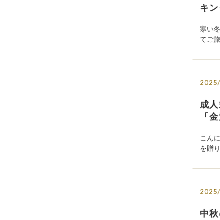
キン
寒い
てご旅
2025
成人
「金
こん
を贈り
2025
中秋