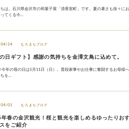
にちは。石川県金沢市の和菓子屋「清香室町」です。夏の暑さも徐々に
ってくる今…
/04/24
むろまちブログ
の日ギフト】感謝の気持ちを金澤文鳥に込めて。
5年今年の母の日は5月11日（日）。普段家事やお仕事に奮闘するお母様
ちを…
/04/01
むろまちブログ
25年春の金沢観光！桜と観光を楽しめるゆったりお
スをご紹介