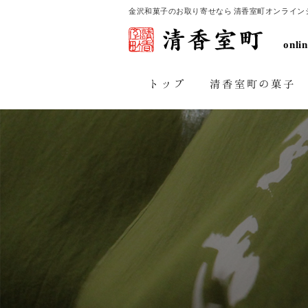
金沢和菓子のお取り寄せなら 清香室町オンライン
onli
清香室町の菓子
トップ