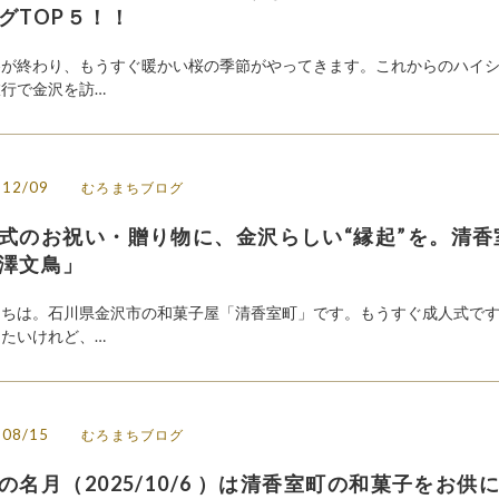
グTOP５！！
冬が終わり、もうすぐ暖かい桜の季節がやってきます。これからのハイ
行で金沢を訪…
/12/09
むろまちブログ
式のお祝い・贈り物に、金沢らしい“縁起”を。清香
澤文鳥」
にちは。石川県金沢市の和菓子屋「清香室町」です。もうすぐ成人式で
たいけれど、…
/08/15
むろまちブログ
の名月（2025/10/6 ）は清香室町の和菓子をお供