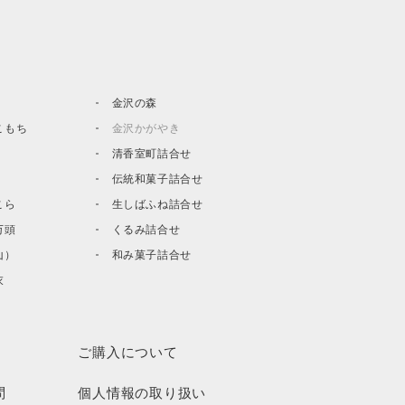
金沢の森
こもち
金沢かがやき
清香室町詰合せ
伝統和菓子詰合せ
こら
生しばふね詰合せ
万頭
くるみ詰合せ
山）
和み菓子詰合せ
衣
ご購入について
問
個人情報の取り扱い