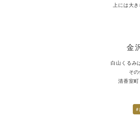
上には大き
金
白山くるみ
その
清香室町