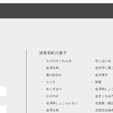
清香室町の菓子
もりのかくれんぼ
生しばふね
金澤文鳥
金沢羽二重
夏の詰合せ
金沢犀月
ちぐさ
珠栗
生くずきり
金澤和しょ
かがのか
金沢くるみ
金澤和しょこらレモン
北前船（桃
カート
金澤文鳥
北国宝生旅