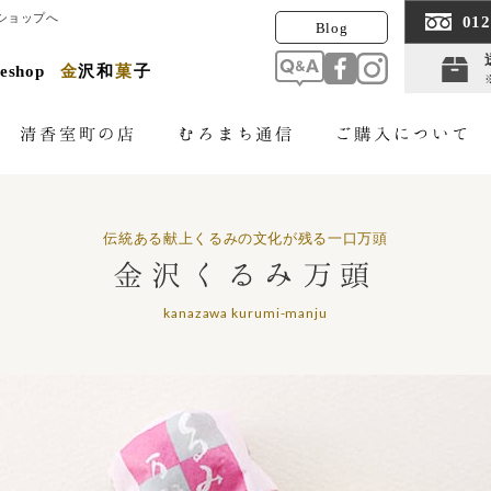
ショップへ
012
Blog
Q&A
facebook
Instagram
neshop
金
沢
和
菓
子
ご購入について
清香室町の店
むろまち通信
伝統ある献上くるみの文化が残る一口万頭
金沢くるみ万頭
kanazawa kurumi-manju