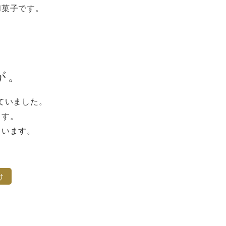
和菓子です。
が。
ていました。
ます。
ています。
け