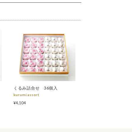
くるみ詰合せ 36個入
kurumi assort
¥4,104