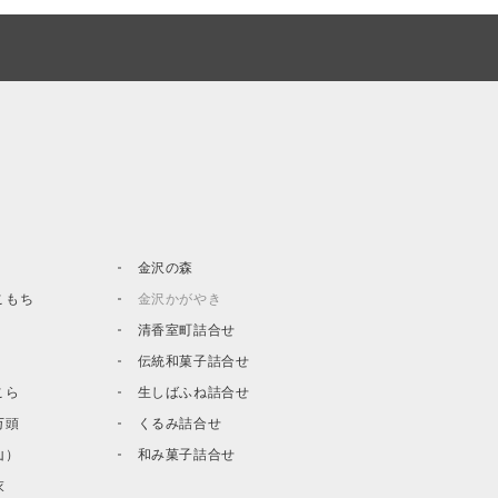
金沢の森
こもち
金沢かがやき
清香室町詰合せ
伝統和菓子詰合せ
こら
生しばふね詰合せ
万頭
くるみ詰合せ
山）
和み菓子詰合せ
衣