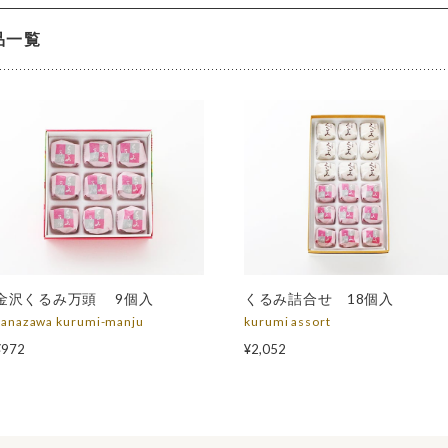
品一覧
金沢くるみ万頭 9個入
くるみ詰合せ 18個入
kanazawa kurumi-manju
kurumi assort
¥972
¥2,052