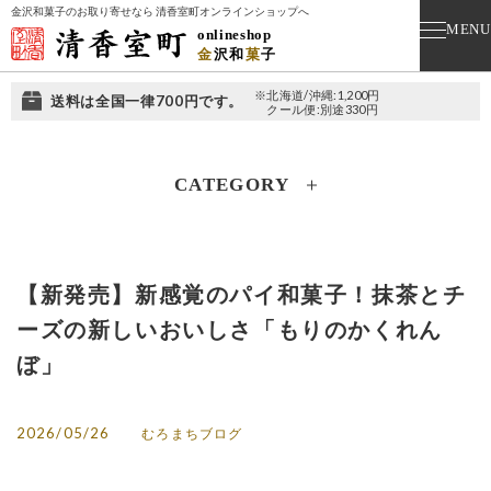
金沢和菓子のお取り寄せなら 清香室町オンラインショップへ
MENU
onlineshop
金
沢
和
菓
子
※北海道/沖縄:1,200円
送料は全国一律700円です。
クール便:別途330円
CATEGORY
【新発売】新感覚のパイ和菓子！抹茶とチ
ーズの新しいおいしさ「もりのかくれん
ぼ」
2026/05/26
むろまちブログ