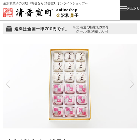
金沢和菓子のお取り寄せなら 清香室町オンラインショップへ
MENU
onlineshop
金
沢
和
菓
子
※北海道/沖縄:1,200円
送料は全国一律700円です。
クール便:別途330円