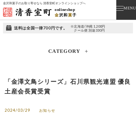
金沢和菓子のお取り寄せなら 清香室町オンラインショップへ
MENU
onlineshop
金
沢
和
菓
子
※北海道/沖縄:1,200円
送料は全国一律700円です。
クール便:別途330円
CATEGORY
「金澤文鳥シリーズ」石川県観光連盟 優良
土産会長賞受賞
2024/03/29
お知らせ